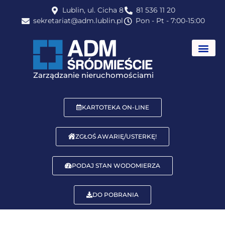
do
Lublin, ul. Cicha 8
81 536 11 20
treści
sekretariat@adm.lublin.pl
Pon - Pt - 7:00-15:00
LOKALE DO W
Zarządzanie nieruchomościami
KARTOTEKA ON-LINE
ZGŁOŚ AWARIĘ/USTERKĘ!
PODAJ STAN WODOMIERZA
DO POBRANIA