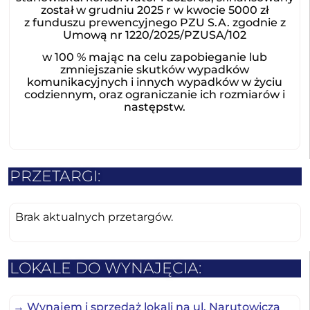
został w grudniu 2025 r w kwocie 5000 zł
z funduszu prewencyjnego PZU S.A. zgodnie z
Umową nr 1220/2025/PZUSA/102
w 100 % mając na celu zapobieganie lub
zmniejszanie skutków wypadków
komunikacyjnych i innych wypadków w życiu
codziennym, oraz ograniczanie ich rozmiarów i
następstw.
PRZETARGI:
Brak aktualnych przetargów.
LOKALE DO WYNAJĘCIA:
→ Wynajem i sprzedaż lokali na ul. Narutowicza