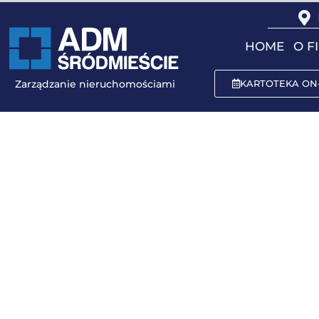
do
treści
HOME
O F
Zarządzanie nieruchomościami
KARTOTEKA ON