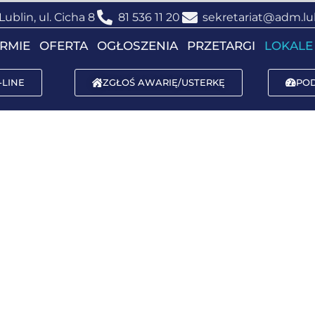
Lublin, ul. Cicha 8
81 536 11 20
sekretariat@adm.lub
IRMIE
OFERTA
OGŁOSZENIA
PRZETARGI
LOKALE
-LINE
ZGŁOŚ AWARIĘ/USTERKĘ
PO